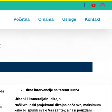
Facebook
YouTube
Inst
Početna
O nama
Usluge
Kontakt
d
Hitne intervencije na terenu 00/24
 da
Urbani i komercijalni dizajn
Naši vrhunski projektanti dizajna daće svoj maksimum
za
kako bi ispunili svaki Vaš zahtev, a naši pouzdani