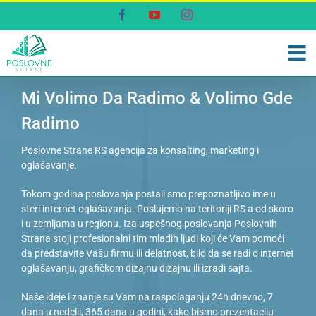
Skip
Facebook
YouTube
Instagram
to
content
Mi Volimo Da Radimo & Volimo Gde
Radimo
Poslovne Strane RS agencija za konsalting, marketing i
oglašavanje.
Tokom godina poslovanja postali smo prepoznatljivo ime u
sferi internet oglašavanja. Poslujemo na teritoriji RS a od skoro
i u zemljama u regionu. Iza uspešnog poslovanja Poslovnih
Strana stoji profesionalni tim mladih ljudi koji će Vam pomoći
da predstavite Vašu firmu ili delatnost, bilo da se radi o internet
oglašavanju, grafičkom dizajnu dizajnu ili izradi sajta.
Naše ideje i znanje su Vam na raspolaganju 24h dnevno, 7
dana u nedelji, 365 dana u godini, kako bismo prezentaciju