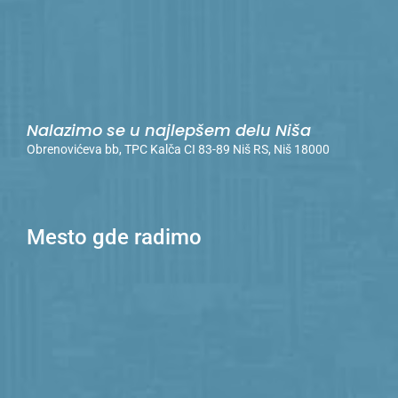
Nalazimo se u najlepšem delu Niša
Obrenovićeva bb, TPC Kalča CI 83-89 Niš RS, Niš 18000
Mesto gde radimo