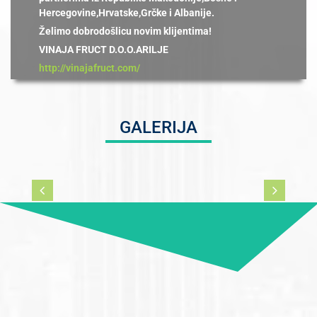
Hercegovine,Hrvatske,Grčke i Albanije.
Želimo dobrodošlicu novim klijentima!
VINAJA FRUCT D.O.O.ARILJE
http://vinajafruct.com/
GALERIJA