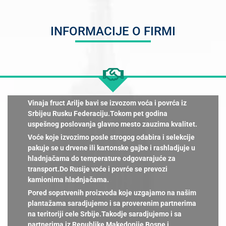
INFORMACIJE O FIRMI
Vinaja fruct Arilje bavi se izvozom voća i povrća iz
Srbijeu Rusku Federaciju.Tokom pet godina
uspešnog poslovanja glavno mesto zauzima kvalitet.
Voće koje izvozimo posle strogog odabira i selekcije
pakuje se u drvene ili kartonske gajbe i rashladjuje u
hladnjačama do temperature odgovarajuće za
transport.Do Rusije voće i povrće se prevozi
kamionima hladnjačama.
Pored sopstvenih proizvoda koje uzgajamo na našim
plantažama saradjujemo i sa proverenim partnerima
na teritoriji cele Srbije.Takodje saradjujemo i sa
partnerima iz Republike Makedonije,Bosne i