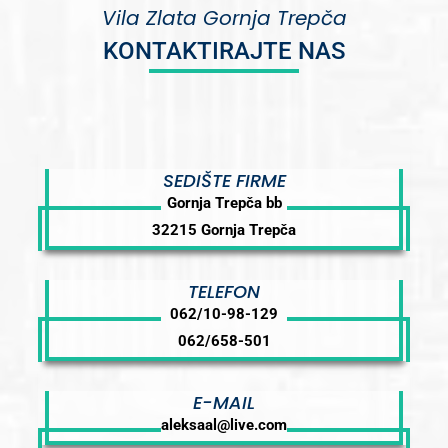
Vila Zlata Gornja Trepča
KONTAKTIRAJTE NAS
SEDIŠTE FIRME
Gornja Trepča bb
32215 Gornja Trepča
TELEFON
062/10-98-129
062/658-501
E-MAIL
aleksaal@live.com