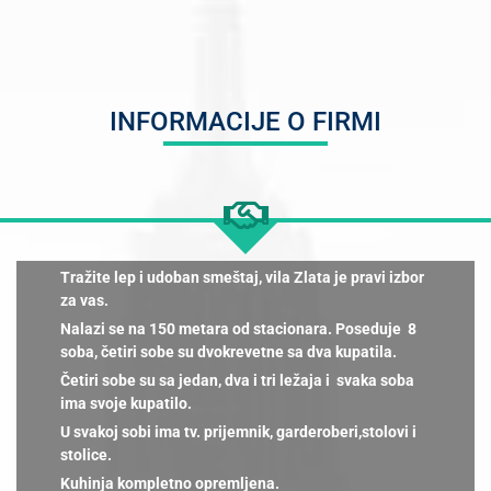
INFORMACIJE O FIRMI
Tražite lep i udoban smeštaj, vila Zlata je pravi izbor
za vas.
Nalazi se na 150 metara od stacionara. Poseduje 8
soba, četiri sobe su dvokrevetne sa dva kupatila.
Četiri sobe su sa jedan, dva i tri ležaja i svaka soba
ima svoje kupatilo.
U svakoj sobi ima tv. prijemnik, garderoberi,stolovi i
stolice.
Kuhinja kompletno opremljena.