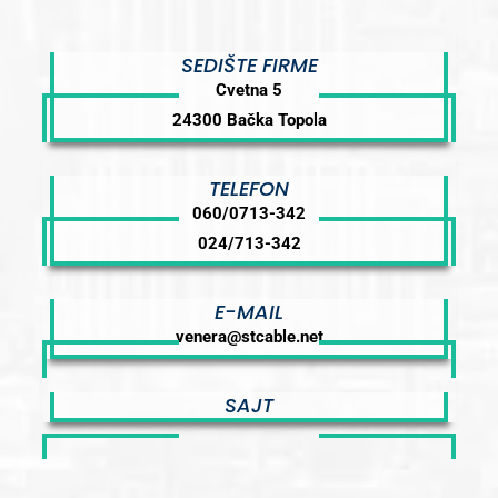
SEDIŠTE FIRME
Cvetna 5
24300 Bačka Topola
TELEFON
060/0713-342
024/713-342
E-MAIL
venera@stcable.net
SAJT