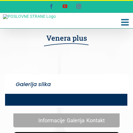
Skip
Facebook
YouTube
Instagram
to
content
Venera plus
Galerija slika
Informacije
Galerija
Kontakt