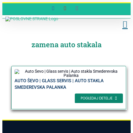
Skip
Facebook
YouTube
Instagram
to
content
zamena auto stakala
AUTO ŠEVO | GLASS SERVIS | AUTO STAKLA
SMEDEREVSKA PALANKA
POGLEDAJ DETELJE