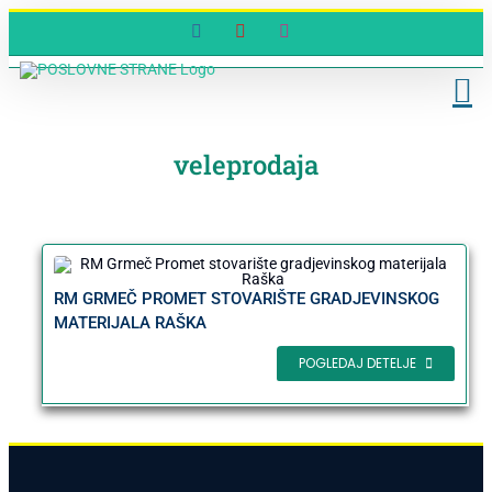
Skip
Facebook
YouTube
Instagram
to
content
veleprodaja
RM GRMEČ PROMET STOVARIŠTE GRADJEVINSKOG
MATERIJALA RAŠKA
POGLEDAJ DETELJE