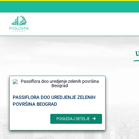
Skip
to
content
PASSIFLORA DOO UREDJENJE ZELENIH
POVRŠINA BEOGRAD
POGLEDAJ DETELJE