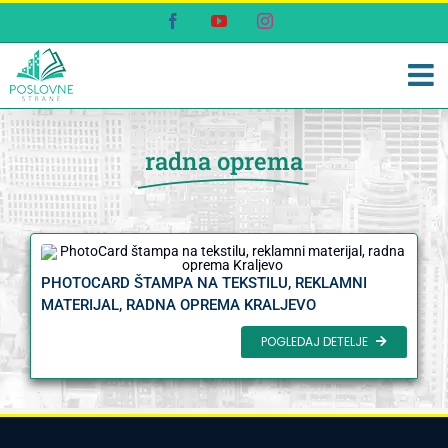
Skip
Facebook
YouTube
Instagram
to
content
radna oprema
PHOTOCARD ŠTAMPA NA TEKSTILU, REKLAMNI
MATERIJAL, RADNA OPREMA KRALJEVO
POGLEDAJ DETELJE