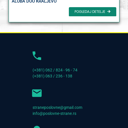
ALOBA DOO KRALJEVO
POGLEDAJ DETELJE
(+381) 062 / 824 - 96 - 74
(+381) 063 / 236 - 138
straneposlovne@gmail.com
info@poslovne-strane.rs