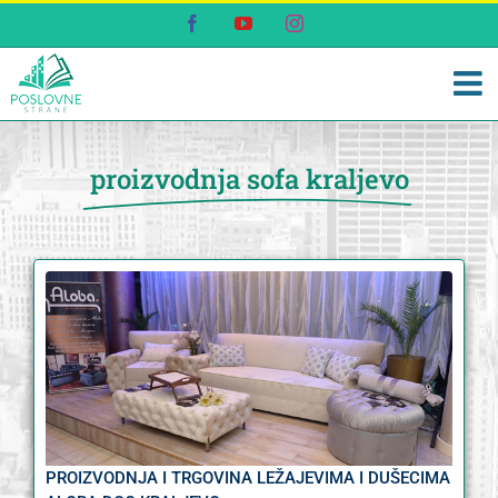
Skip
Facebook
YouTube
Instagram
to
content
proizvodnja sofa kraljevo
PROIZVODNJA I TRGOVINA LEŽAJEVIMA I DUŠECIMA