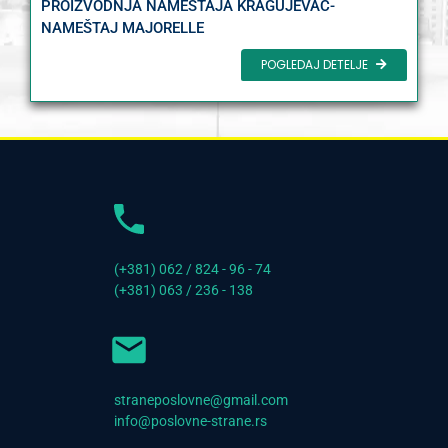
PROIZVODNJA NAMEŠTAJA KRAGUJEVAC-
NAMEŠTAJ MAJORELLE
POGLEDAJ DETELJE
(+381) 062 / 824 - 96 - 74
(+381) 063 / 236 - 138
straneposlovne@gmail.com
info@poslovne-strane.rs