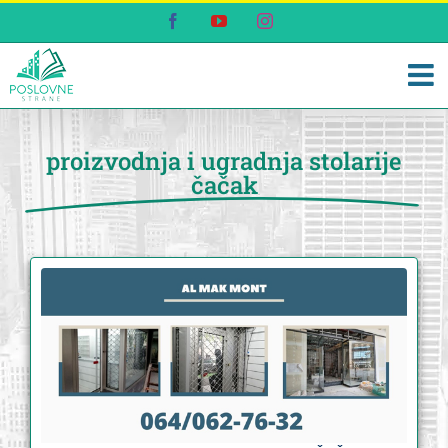
Skip
Facebook
YouTube
Instagram
to
content
proizvodnja i ugradnja stolarije
čačak