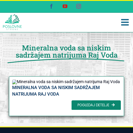
Skip
Facebook
YouTube
Instagram
to
content
Mineralna voda sa niskim
sadržajem natrijuma Raj Voda
MINERALNA VODA SA NISKIM SADRŽAJEM
NATRIJUMA RAJ VODA
POGLEDAJ DETELJE