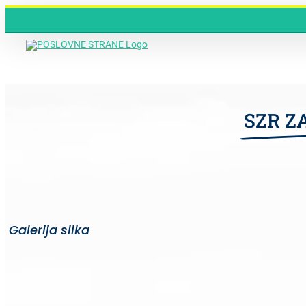
Skip
to
content
SZR Z
Galerija slika