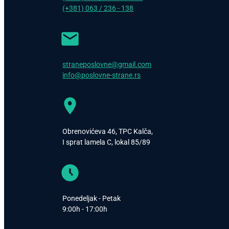
(+381) 063 / 236 - 138
straneposlovne@gmail.com
info@poslovne-strane.rs
Obrenovićeva 46, TPC Kalča,
I sprat lamela C, lokal 85/89
Ponedeljak - Petak
9:00h - 17:00h