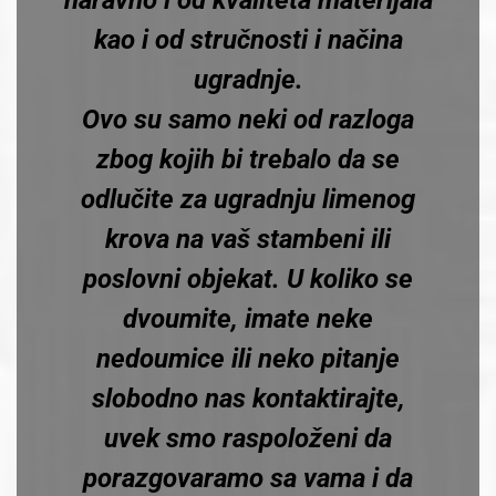
kao i od stručnosti i načina
ugradnje.
Ovo su samo neki od razloga
zbog kojih bi trebalo da se
odlučite za ugradnju limenog
krova na vaš stambeni ili
poslovni objekat. U koliko se
dvoumite, imate neke
nedoumice ili neko pitanje
slobodno nas kontaktirajte,
uvek smo raspoloženi da
porazgovaramo sa vama i da