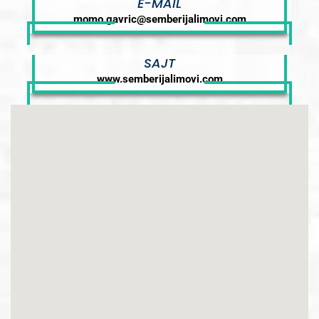
E-MAIL
momo.gavric@semberijalimovi.com
SAJT
www.semberijalimovi.com