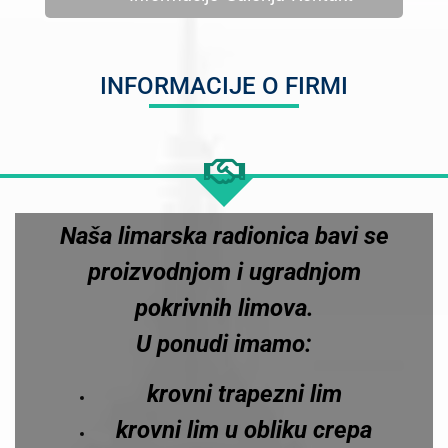
INFORMACIJE O FIRMI
Naša limarska radionica bavi se
proizvodnjom i ugradnjom
pokrivnih limova.
U ponudi imamo:
krovni trapezni lim
krovni lim u obliku crepa