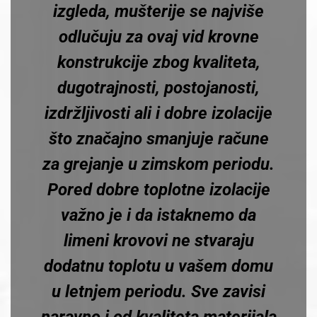
izgleda, mušterije se najviše
odlučuju za ovaj vid krovne
konstrukcije zbog kvaliteta,
dugotrajnosti, postojanosti,
izdržljivosti ali i dobre izolacije
što značajno smanjuje račune
za grejanje u zimskom periodu.
Pored dobre toplotne izolacije
važno je i da istaknemo da
limeni krovovi ne stvaraju
dodatnu toplotu u vašem domu
u letnjem periodu. Sve zavisi
naravno i od kvaliteta materijala