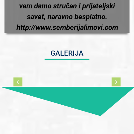
vam damo stručan i prijateljski
savet, naravno besplatno.
http://www.semberijalimovi.com
GALERIJA