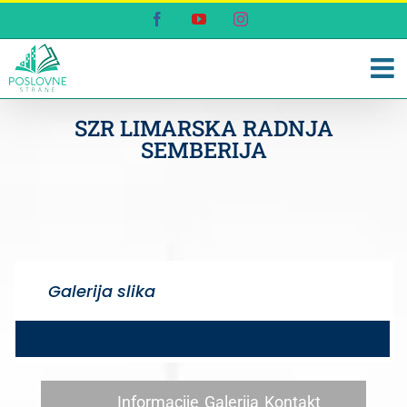
Skip
Facebook
YouTube
Instagram
to
content
SZR LIMARSKA RADNJA
SEMBERIJA
Galerija slika
Informacije
Galerija
Kontakt