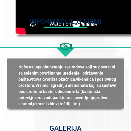
INFORMACIJE O FIRMI
Naše usluge obuhvataju sve radove koji su povezani
sa zelenim površinama:uređenje i održavanje
bašte,vrtova,dvorišta,okućnica,vikendica i poslovnog
prostora.Vršimo izgradnju elemenata koji su sastavni
deo uređene bašte, odnosno vrta (baštenski
putevi,jezera,vodopadi,terase,osvetljenje,zalivni
sistemi,ukrasni zidovi,roštilji itd.)
GALERIJA