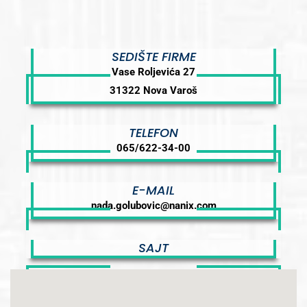
SEDIŠTE FIRME
Vase Roljevića 27
31322 Nova Varoš
TELEFON
065/622-34-00
E-MAIL
nada.golubovic@nanix.com
SAJT