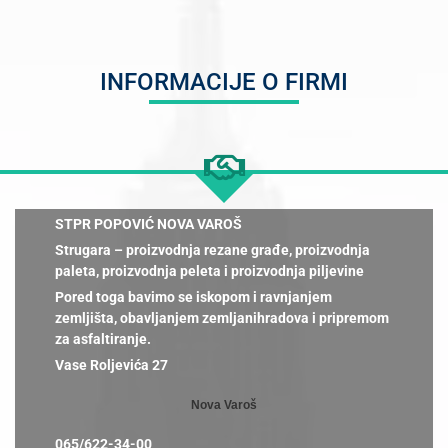
INFORMACIJE O FIRMI
STPR POPOVIĆ NOVA VAROŠ
Strugara – proizvodnja rezane građe, proizvodnja
paleta, proizvodnja peleta i proizvodnja piljevine
Pored toga bavimo se iskopom i ravnjanjem
zemljišta, obavljanjem zemljanihradova i pripremom
za asfaltiranje.
Vase Roljevića 27
Nova Varoš
065/622-34-00