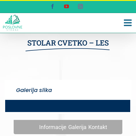
Skip
Facebook
YouTube
Instagram
to
content
STOLAR CVETKO – LES
Galerija slika
Informacije
Galerija
Kontakt