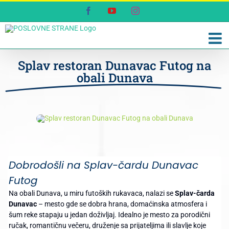
Skip
Facebook
YouTube
Instagram
to
content
Splav restoran Dunavac Futog na
obali Dunava
Dobrodošli na Splav-čardu Dunavac
Futog
Na obali Dunava, u miru futoških rukavaca, nalazi se
Splav-čarda
Dunavac
– mesto gde se dobra hrana, domaćinska atmosfera i
šum reke stapaju u jedan doživljaj. Idealno je mesto za porodični
ručak, romantičnu večeru, druženje sa prijateljima ili slavlje koje