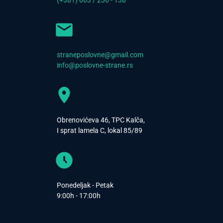
(+381) 063 / 236 - 138
straneposlovne@gmail.com
info@poslovne-strane.rs
Obrenovićeva 46, TPC Kalča,
I sprat lamela C, lokal 85/89
Ponedeljak - Petak
9:00h - 17:00h