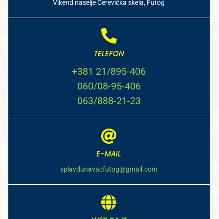
Vikend naselje Čerevićka skela, Futog
TELEFON
+381 21/895-406
060/08-95-406
063/888-21-23
E-MAIL
splavdunavacfutog@gmail.com