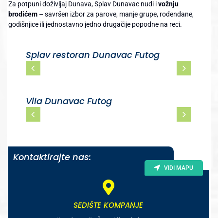
Za potpuni doživljaj Dunava, Splav Dunavac nudi i
vožnju
brodićem
– savršen izbor za parove, manje grupe, rođendane,
godišnjice ili jednostavno jedno drugačije popodne na reci.
Splav restoran Dunavac Futog
Vila Dunavac Futog
Kontaktirajte nas:
VIDI MAPU
SEDIŠTE KOMPANJE