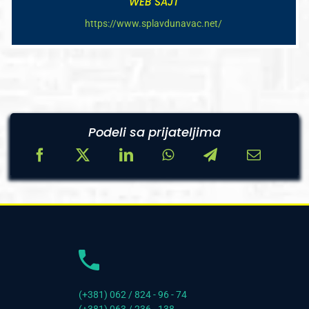
WEB SAJT
https://www.splavdunavac.net/
Podeli sa prijateljima
(+381) 062 / 824 - 96 - 74