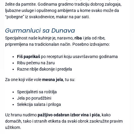
želite da pamtite. Godinama gradimo tradiciju dobrog zalogaja,
ljubazne usluge i opuštenog ambijenta u kome svako može da
“pobegne” iz svakodnevice, makar na par sati.
Gurmanluci sa Dunava
Specijalnost naše kuhinje je, naravno,
riba
i jela od ribe,
pripremljena na tradicionalan način. Posebno izdvajamo:
Fiš paprikaš
po recepturi koju usavršavamo godinama
Ribu pečenu na žaru
Razne riblje đakonije i predjela
Za one koji više vole
mesna jela
, tu su:
Specijaliteti sa roštilja
Jela po porudžbini
Selekcija salata i priloga
Uz hranu nudimo
pažljivo odabran izbor vina i pića
, kako
domaćih, tako i stranih etiketa da svaki obrok zaokružite pravim
užitkom.