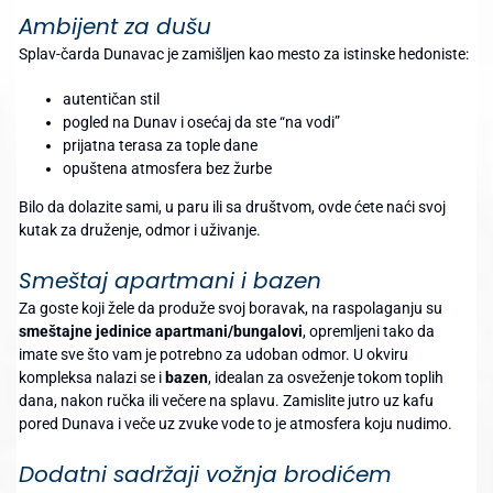
Ambijent za dušu
Splav-čarda Dunavac je zamišljen kao mesto za istinske hedoniste:
autentičan stil
pogled na Dunav i osećaj da ste “na vodi”
prijatna terasa za tople dane
opuštena atmosfera bez žurbe
Bilo da dolazite sami, u paru ili sa društvom, ovde ćete naći svoj
kutak za druženje, odmor i uživanje.
Smeštaj apartmani i bazen
Za goste koji žele da produže svoj boravak, na raspolaganju su
smeštajne jedinice apartmani/bungalovi
, opremljeni tako da
imate sve što vam je potrebno za udoban odmor. U okviru
kompleksa nalazi se i
bazen
, idealan za osveženje tokom toplih
dana, nakon ručka ili večere na splavu. Zamislite jutro uz kafu
pored Dunava i veče uz zvuke vode to je atmosfera koju nudimo.
Dodatni sadržaji vožnja brodićem