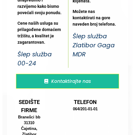
klijenata.
razvijemo kako bismo
Možete nas
povećali svoju ponudu.
kontaktirati na gore
Cene naših usluga su
naveden broj telefona.
prilagođene domaćem
Šlep služba
tržištu, a kvalitet je
zagarantovan.
Zlatibor Gaga
Šlep služba
MDR
00-24
Kontaktirajte nas
SEDIŠTE
TELEFON
064/201-01-01
FIRME
Branešci bb
31310
Čajetina,
Zlatibor