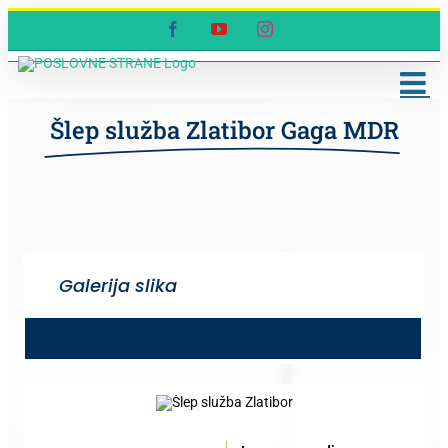
Skip
Facebook
YouTube
Instagram
to
content
Šlep služba Zlatibor Gaga MDR
Galerija slika