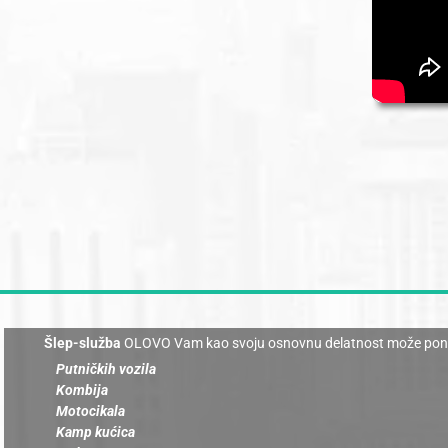
Šlep-služba
OLOVO Vam kao svoju osnovnu delatnost može ponudit
Putničkih vozila
Kombija
Motocikala
Kamp kućica