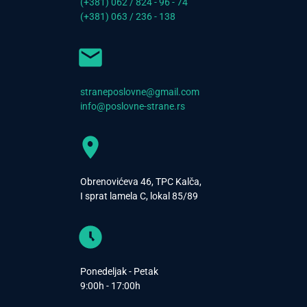
(+381) 062 / 824 - 96 - 74
(+381) 063 / 236 - 138
straneposlovne@gmail.com
info@poslovne-strane.rs
Obrenovićeva 46, TPC Kalča,
I sprat lamela C, lokal 85/89
Ponedeljak - Petak
9:00h - 17:00h