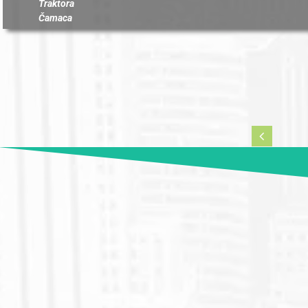
Traktora
Čamaca