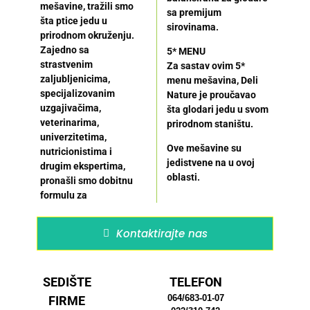
mešavine, tražili smo
sa premijum
šta ptice jedu u
sirovinama.
prirodnom okruženju.
Zajedno sa
5* MENU
strastvenim
Za sastav ovim 5*
zaljubljenicima,
menu mešavina, Deli
specijalizovanim
Nature je proučavao
uzgajivačima,
šta glodari jedu u svom
veterinarima,
prirodnom staništu.
univerzitetima,
Ove mešavine su
nutricionistima i
jedistvene na u ovoj
drugim ekspertima,
oblasti.
pronašli smo dobitnu
formulu za
Kontaktirajte nas
SEDIŠTE
TELEFON
064/683-01-07
FIRME