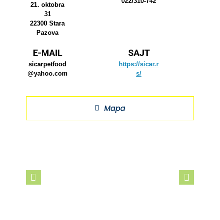
022/310-742
21. oktobra
31
22300 Stara
Pazova
E-MAIL
SAJT
sicarpetfood
https://sicar.r
@yahoo.com
s/
Mapa