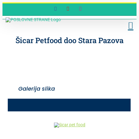
Skip
Facebook
YouTube
Instagram
to
content
Šicar Petfood doo Stara Pazova
Galerija slika