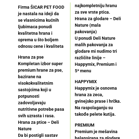
najkompletniju hranu
Firma ŠICAR PET FOOD
za sve vrste ptica.
je nastala na ideji da
Hrana za glodare – Deli
se vlasnicima kućnih
Nature (mala
ljubimaca ponudi
pakovanja)
kvalitetna hrana i
U ponudi Deli Nature
oprema u što boljem
malih pakovanja za
odnosu cene i kvaliteta
glodare mi nudimo tri
Hrana za pse
različite linije –
Kompletan izbor super
Happymix, Premium i
premium hrane za pse,
5* menu
bazirane na
HAPPYMIX
visokokvalitetnim
Happymix je osnovna
sastojcima koji u
hrana za zeca,
potpunosti
gvinejsko prase i hrčka.
zadovoljavaju
Na raspolaganju su
nutritivne potrebe pasa
takođe pelete kutija.
svih uzrasta i rasa.
Hrana za ptice – Deli
PREMIUM
Nature
Premium je mešavina
Da bi postigli sastav
balansirana za glodare