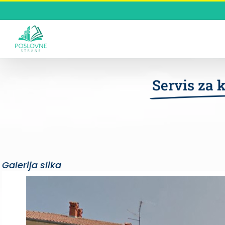
Skip
to
content
Servis za 
Galerija slika