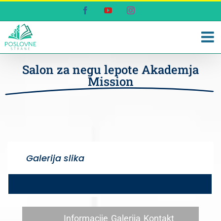
Skip
Facebook
YouTube
Instagram
to
content
Salon za negu lepote Akademja
Mission
Galerija slika
Informacije
Galerija
Kontakt