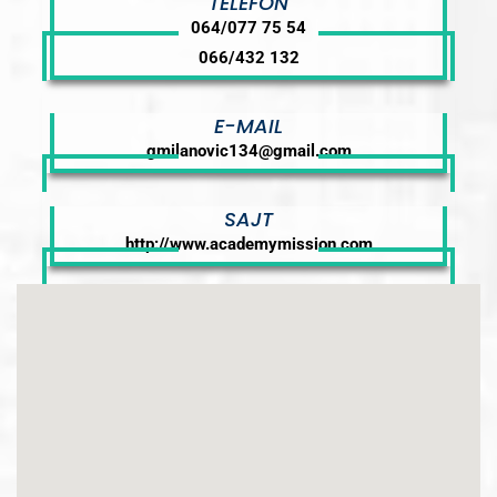
TELEFON
064/077 75 54
066/432 132
E-MAIL
gmilanovic134@gmail.com
SAJT
http://www.academymission.com