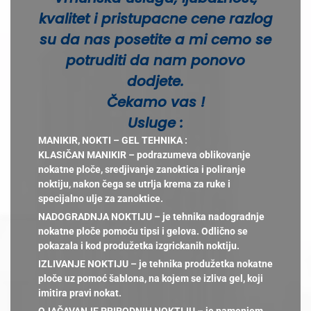
kvalitet i pristupacne cene razlog
su da nas posetite a mi cemo se
potruditi da nam ponovo
dodjete.
Čekamo vas !
Usluge :
MANIKIR, NOKTI – GEL TEHNIKA :
KLASIČAN MANIKIR – podrazumeva oblikovanje
nokatne ploče, sredjivanje zanoktica i poliranje
noktiju, nakon čega se utrlja krema za ruke i
specijalno ulje za zanoktice.
NADOGRADNJA NOKTIJU – je tehnika nadogradnje
nokatne ploče pomoću tipsi i gelova. Odlično se
pokazala i kod produžetka izgrickanih noktiju.
IZLIVANJE NOKTIJU – je tehnika produžetka nokatne
ploče uz pomoć šablona, na kojem se izliva gel, koji
imitira pravi nokat.