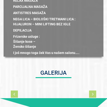
RELAX MASAŽA
PARCIJALNA MASAŽA
ANTISTRES MASAŽA
NEGA LICA – BIOLOŠKI TRETMANI LICA :
HIJALURON – MINI LIFTING BEZ IGLE
DEPILACIJA
Frizerske usluge :
Šišanje kose –
Žensko šišanje
I još mnogo toga ček Vas u našem salonu…..
GALERIJA