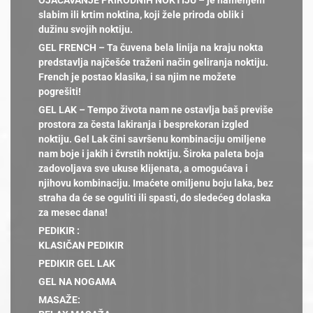
OJAČAVANJE PRIRODNIH NOKTIJU – je namenjem
slabim ili krtim noktina, koji žele priroda oblik i
dužinu svojih noktiju.
GEL FRENCH – Ta čuvena bela linija na kraju nokta
predstavlja najčešće traženi način geliranja noktiju.
French je postao klasika, i sa njim ne možete
pogrešiti!
GEL LAK – Tempo života nam ne ostavlja baš previše
prostora za česta lakiranja i besprekoran izgled
noktiju. Gel Lak čini savršenu kombinaciju omiljene
nam boje i jakih i čvrstih noktiju. Široka paleta boja
zadovoljava sve ukuse klijenata, a omogućava i
njihovu kombinaciju. Imaćete omiljenu boju laka, bez
straha da će se oguliti ili spasti, do sledećeg dolaska
za mesec dana!
PEDIKIR :
KLASIČAN PEDIKIR
PEDIKIR GEL LAK
GEL NA NOGAMA
MASAŽE: