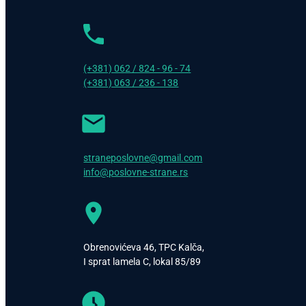
(+381) 062 / 824 - 96 - 74
(+381) 063 / 236 - 138
straneposlovne@gmail.com
info@poslovne-strane.rs
Obrenovićeva 46, TPC Kalča,
I sprat lamela C, lokal 85/89