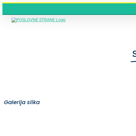
Skip
to
content
Galerija slika