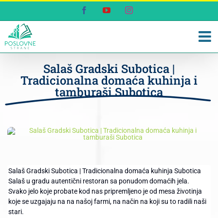
Skip
Facebook
YouTube
Instagram
to
content
Salaš Gradski Subotica |
Tradicionalna domaća kuhinja i
tamburaši Subotica
Salaš Gradski Subotica | Tradicionalna domaća kuhinja Subotica
Salaš u gradu autentični restoran sa ponudom domaćih jela.
Svako jelo koje probate kod nas pripremljeno je od mesa životinja
koje se uzgajaju na na našoj farmi, na način na koji su to radili naši
stari.