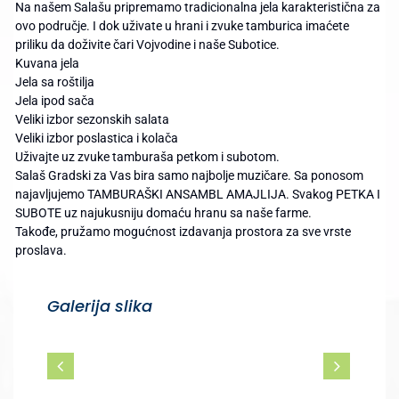
Na našem Salašu pripremamo tradicionalna jela karakteristična za
ovo područje. I dok uživate u hrani i zvuke tamburica imaćete
priliku da doživite čari Vojvodine i naše Subotice.
Kuvana jela
Jela sa roštilja
Jela ipod sača
Veliki izbor sezonskih salata
Veliki izbor poslastica i kolača
Uživajte uz zvuke tamburaša petkom i subotom.
Salaš Gradski za Vas bira samo najbolje muzičare. Sa ponosom
najavljujemo TAMBURAŠKI ANSAMBL AMAJLIJA. Svakog PETKA I
SUBOTE uz najukusniju domaću hranu sa naše farme.
Takođe, pružamo mogućnost izdavanja prostora za sve vrste
proslava.
Galerija slika