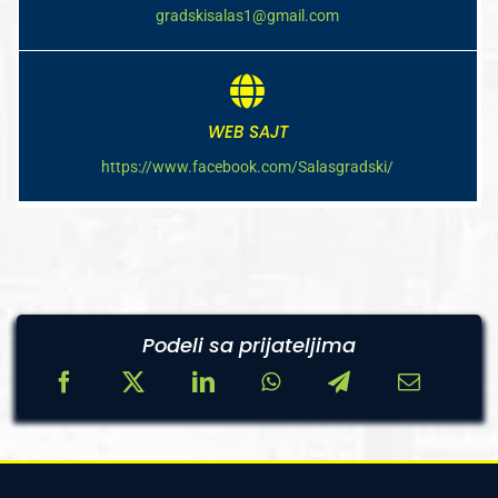
gradskisalas1@gmail.com
WEB SAJT
https://www.facebook.com/Salasgradski/
Podeli sa prijateljima