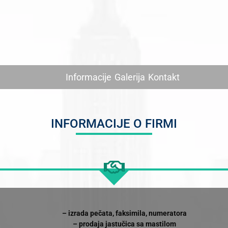
Informacije
Galerija
Kontakt
INFORMACIJE O FIRMI
– izrada pečata, faksimila, numeratora
– prodaja jastučica sa mastilom