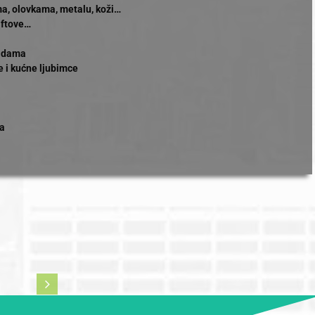
ma, olovkama, metalu, koži…
liftove…
sadama
e i kućne ljubimce
va