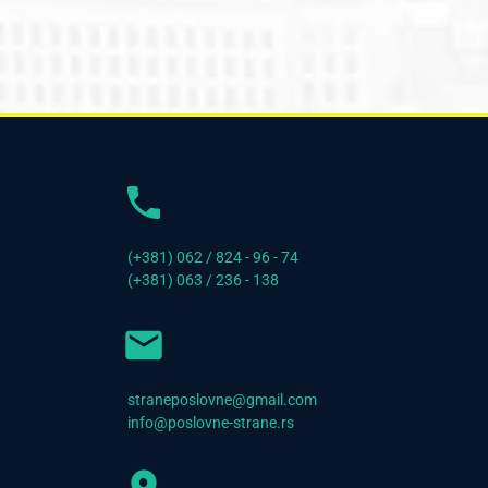
(+381) 062 / 824 - 96 - 74
(+381) 063 / 236 - 138
straneposlovne@gmail.com
info@poslovne-strane.rs