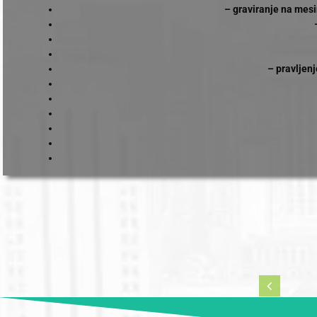
– graviranje na mesi
– pravljenj