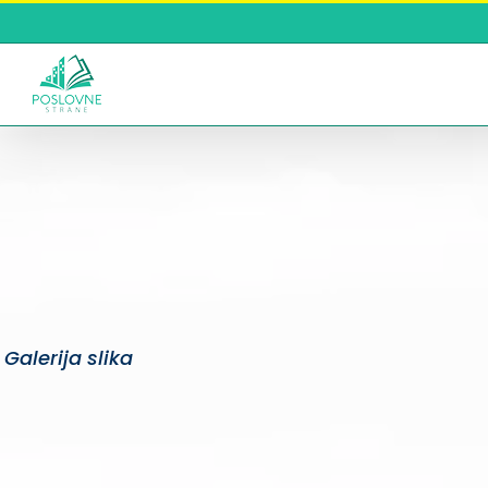
Skip
to
content
Galerija slika