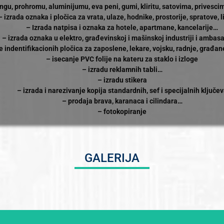
ngu, prohromu, aluminijumu, eva peni, gumi, kliritu, satovima, privesci
– izrada oznaka i pločica za vrata, ulaze, hodnike, prostorije, spratove, 
– Izrada natpisa i oznaka za hotele, apartmane, kancelarije…
– izrada oznaka u elektro, građevinskoj i mašinskoj industriji i amba
e indentifikacionih pločica za zaposlene, lekare, vojsku, radnje, građan
– isecanje PVC folije na kateru za staklo i izloge
– izradu reklamnih tabli…
– izradu stikera
– izrada i narezivanje kopija standardnih, sef i specijalnih ključe
– prodaja brava, karanaca i cilindara…
– fotokopiranje
GALERIJA