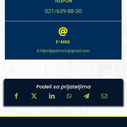
TELEFON
021/639-88-30
E-MAIL
87djordjepetrovic@gmail.com
Podeli sa prijateljima