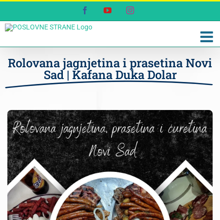
Skip
Facebook
YouTube
Instagram
to
content
Rolovana jagnjetina i prasetina Novi
Sad | Kafana Duka Dolar