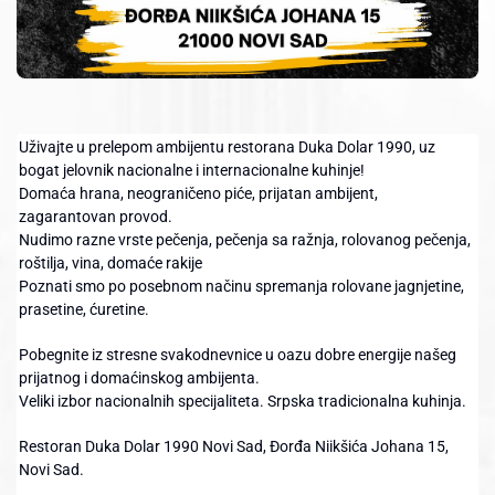
Uživajte u prelepom ambijentu restorana Duka Dolar 1990, uz
bogat jelovnik nacionalne i internacionalne kuhinje!
Domaća hrana, neograničeno piće, prijatan ambijent,
zagarantovan provod.
Nudimo razne vrste pečenja, pečenja sa ražnja, rolovanog pečenja,
roštilja, vina, domaće rakije
Poznati smo po posebnom načinu spremanja rolovane jagnjetine,
prasetine, ćuretine.
Pobegnite iz stresne svakodnevnice u oazu dobre energije našeg
prijatnog i domaćinskog ambijenta.
Veliki izbor nacionalnih specijaliteta. Srpska tradicionalna kuhinja.
Restoran Duka Dolar 1990 Novi Sad, Đorđa Niikšića Johana 15,
Novi Sad.