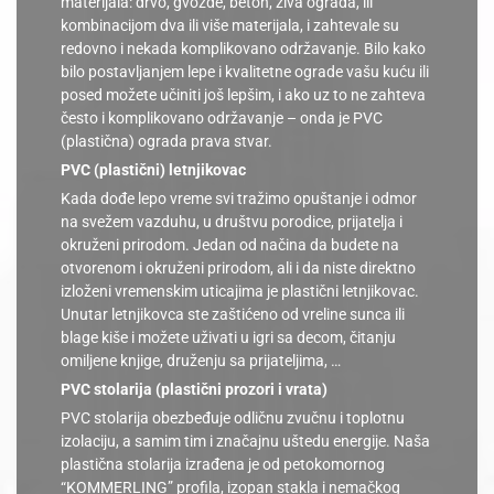
materijala: drvo, gvožđe, beton, živa ograda, ili
kombinacijom dva ili više materijala, i zahtevale su
redovno i nekada komplikovano održavanje. Bilo kako
bilo postavljanjem lepe i kvalitetne ograde vašu kuću ili
posed možete učiniti još lepšim, i ako uz to ne zahteva
često i komplikovano održavanje – onda je PVC
(plastična) ograda prava stvar.
PVC (plastični) letnjikovac
Kada dođe lepo vreme svi tražimo opuštanje i odmor
na svežem vazduhu, u društvu porodice, prijatelja i
okruženi prirodom. Jedan od načina da budete na
otvorenom i okruženi prirodom, ali i da niste direktno
izloženi vremenskim uticajima je plastični letnjikovac.
Unutar letnjikovca ste zaštićeno od vreline sunca ili
blage kiše i možete uživati u igri sa decom, čitanju
omiljene knjige, druženju sa prijateljima, …
PVC stolarija (plastični prozori i vrata)
PVC stolarija obezbeđuje odličnu zvučnu i toplotnu
izolaciju, a samim tim i značajnu uštedu energije. Naša
plastična stolarija izrađena je od petokomornog
“KOMMERLING” profila, izopan stakla i nemačkog