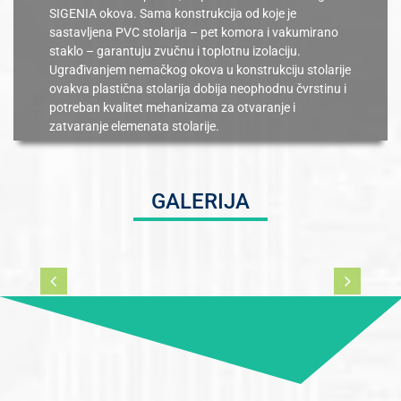
SIGENIA okova. Sama konstrukcija od koje je
sastavljena PVC stolarija – pet komora i vakumirano
staklo – garantuju zvučnu i toplotnu izolaciju.
Ugrađivanjem nemačkog okova u konstrukciju stolarije
ovakva plastična stolarija dobija neophodnu čvrstinu i
potreban kvalitet mehanizama za otvaranje i
zatvaranje elemenata stolarije.
GALERIJA