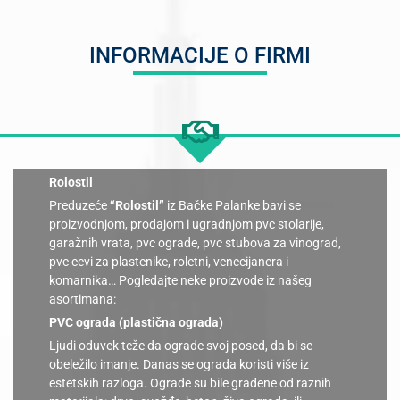
INFORMACIJE O FIRMI
Rolostil
Preduzeće
“Rolostil”
iz Bačke Palanke bavi se
proizvodnjom, prodajom i ugradnjom pvc stolarije,
garažnih vrata, pvc ograde, pvc stubova za vinograd,
pvc cevi za plastenike, roletni, venecijanera i
komarnika… Pogledajte neke proizvode iz našeg
asortimana:
PVC ograda (plastična ograda)
Ljudi oduvek teže da ograde svoj posed, da bi se
obeležilo imanje. Danas se ograda koristi više iz
estetskih razloga. Ograde su bile građene od raznih