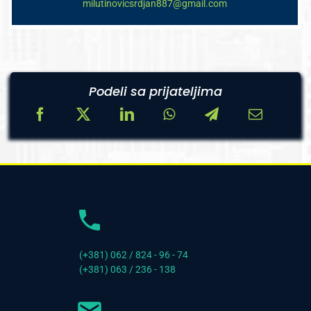
milutinovicsrdjan887@gmail.com
Podeli sa prijateljima
(+381) 062 / 824 - 96 - 74
(+381) 063 / 236 - 138