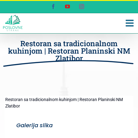
Skip
Facebook
YouTube
Instagram
to
content
Restoran sa tradicionalnom
kuhinjom | Restoran Planinski NM
Zlatibor
Restoran sa tradicionalnom kuhinjom | Restoran Planinski NM
Zlatibor
Galerija slika