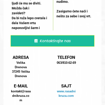
nudimo.
ljudi će mu se diviti.
Možda čak i
Zasigurno ćete naći i
zavideti?
nešto za sebe i svoj vrt.
Da bi ruža lepo cvetala i
dala Vašem vrtu
neponovljivi šarm i
Kontaktirajte nas
ADRESA
TELEFON
Velika
063/810-62-69
Drenova
37245 Velika
Drenova
E-MAIL
SAJT
kontakt@rasa
www.rasadni
dnikruza.co
kruza.com
m