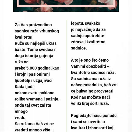
lepotu, svakako
Za Vas proizvodimo
je najvažnije da za
sadnice ruža vrhunskog
sadnju upotrebite
kvaliteta!
zdrave i kvalitetne
Ruže su najlepši ukras
sadnice.
bašte. Tome svedoči i
duga istorija gajenja
A to je ono što ćemo
ruža od
Vam mi obezbediti –
preko 5.000 godina, kao
kvalitetne sadnice ruža.
i brojni pasionirani
Sa sadnicama ruža iz
ljubitelji i uzgajivači.
našeg rasadnika, Vaš vrt
Kada ljudi
ce bukvalno procvetati.
nekom cvetu poklone
Kod nas možete naći
toliko vremena i pažnje,
veliki broj sorti ruža.
onda taj cvet zaista
mnogo
Pogledajte našu ponudu
vredi.
i sami se uverite u
Sa ružama Vaš vrt ce
kvalitet i izbor sorti koji
vredeti mnogo više. I