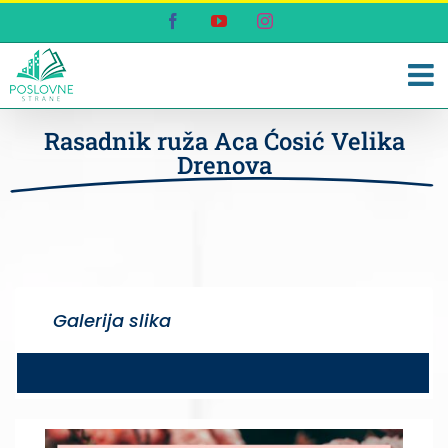
Skip
Facebook
YouTube
Instagram
to
content
Rasadnik ruža Aca Ćosić Velika
Drenova
Galerija slika