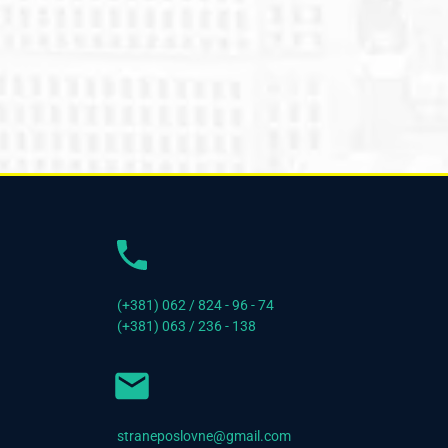
(+381) 062 / 824 - 96 - 74
(+381) 063 / 236 - 138
straneposlovne@gmail.com