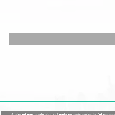
Svako od nas veruje u bajke i nada se srećnom kraju. Od svog p