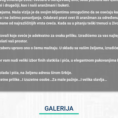
i drugačiji, kao i naši aranžmani i buketi.
 idejama. Naša vizija je da svojim klijentima omogućimo da se osećaju k
o i ne želimo ponavljanja. Odabrati pravi cvet ili aranžman za određenu
mane od najrazličitijih vrsta cveća. Kada su u pitanju teški trenuci u 
tovali koje sveće je adekvatno za svaku priliku. Izradićemo za vas najl
pšati vaš prostor.
eru upravo ono o čemu maštaju. U skladu sa vašim željama, izradiće
vam nudi veliki izbor finih slatkiša i pića, u elegantnom pakovanjima ka
lada i pića, na željenu adresu širom Srbije.
tne prilike…I izuzetne osobe…Za male pažnje…I velika slavlja…
GALERIJA