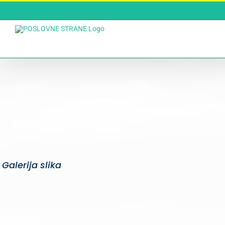
Skip
to
content
Galerija slika