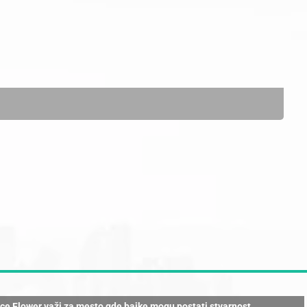
nce Flower važi za mesto gde bajke mogu postati stvarnost.