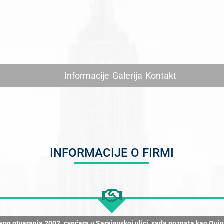
Informacije
Galerija
Kontakt
INFORMACIJE O FIRMI
rvog otvaranja 2002. cvećara u Sarajevskoj ulici, sada poznata kao Qui