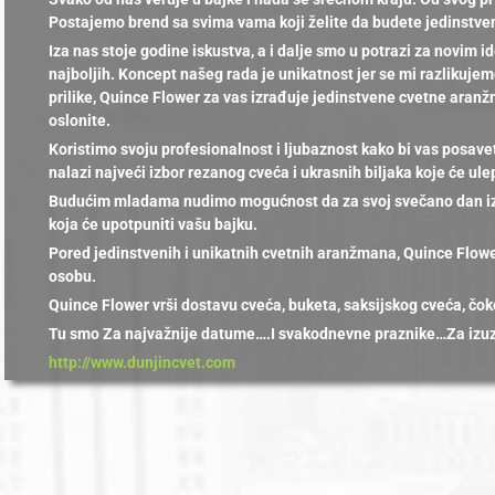
Postajemo brend sa svima vama koji želite da budete jedinstveni 
Iza nas stoje godine iskustva, a i dalje smo u potrazi za novim
najboljih. Koncept našeg rada je unikatnost jer se mi razlikujem
prilike, Quince Flower za vas izrađuje jedinstvene cvetne aranž
oslonite.
Koristimo svoju profesionalnost i ljubaznost kako bi vas posave
nalazi najveći izbor rezanog cveća i ukrasnih biljaka koje će ule
Budućim mladama nudimo mogućnost da za svoj svečano dan izab
koja će upotpuniti vašu bajku.
Pored jedinstvenih i unikatnih cvetnih aranžmana, Quince Flower 
osobu.
Quince Flower vrši dostavu cveća, buketa, saksijskog cveća, čoko
Tu smo Za najvažnije datume….I svakodnevne praznike…Za izuze
http://www.dunjincvet.com