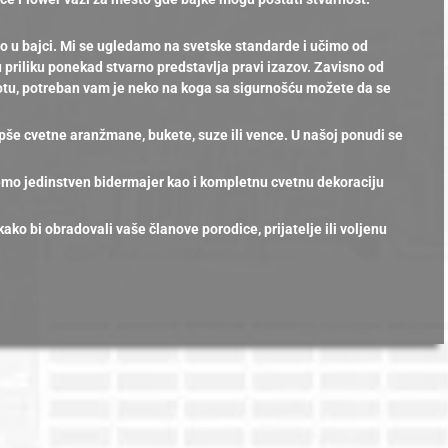
ao u bajci. Mi se ugledamo na svetske standarde i učimo od
 priliku ponekad stvarno predstavlja pravi izazov. Zavisno od
životu, potreban vam je neko na koga sa sigurnošću možete da se
epše cvetne aranžmane, bukete, suze ili vence. U našoj ponudi se
mo jedinstven bidermajer kao i kompletnu cvetnu dekoraciju
ko bi obradovali vaše članove porodice, prijatelje ili voljenu