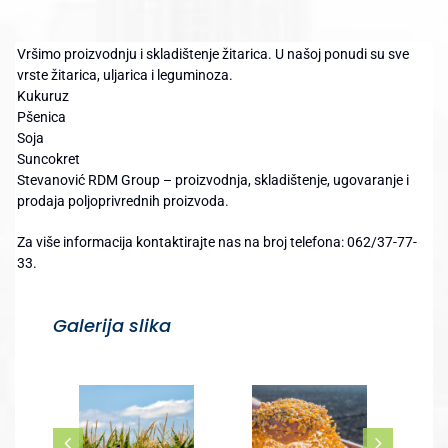
Vršimo proizvodnju i skladištenje žitarica. U našoj ponudi su sve
vrste žitarica, uljarica i leguminoza.
Kukuruz
Pšenica
Soja
Suncokret
Stevanović RDM Group – proizvodnja, skladištenje, ugovaranje i
prodaja poljoprivrednih proizvoda.
Za više informacija kontaktirajte nas na broj telefona: 062/37-77-
33.
Galerija slika