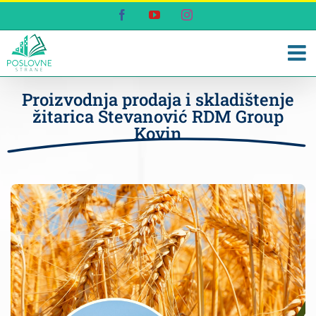
Skip
Facebook
YouTube
Instagram
to
content
Proizvodnja prodaja i skladištenje
žitarica Stevanović RDM Group
Kovin