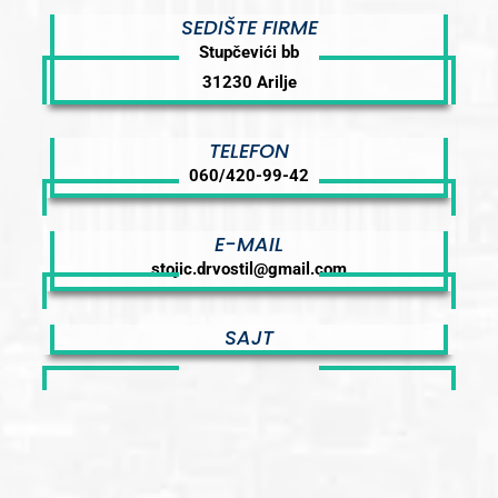
SEDIŠTE FIRME
Stupčevići bb
31230 Arilje
TELEFON
060/420-99-42
E-MAIL
stojic.drvostil@gmail.com
SAJT