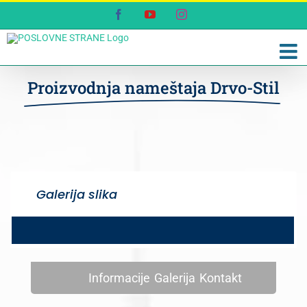
Skip
Facebook
YouTube
Instagram
to
content
Proizvodnja nameštaja Drvo-Stil
Galerija slika
Informacije
Galerija
Kontakt