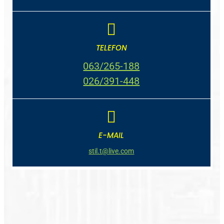
TELEFON
063/265-188
026/391-448
E-MAIL
stil.t@live.com