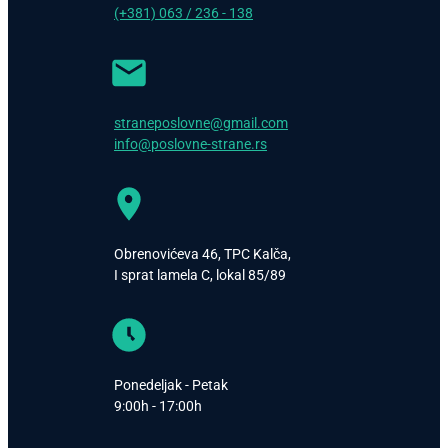
(+381) 063 / 236 - 138
straneposlovne@gmail.com
info@poslovne-strane.rs
Obrenovićeva 46, TPC Kalča,
I sprat lamela C, lokal 85/89
Ponedeljak - Petak
9:00h - 17:00h