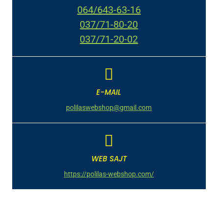
064/643-63-16
037/71-80-20
037/71-20-02
E-MAIL
polilaswebshop@gmail.com
WEB SAJT
https://polilas-webshop.com/