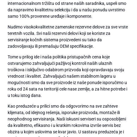
internacionalnom tržištu od strane naših saradnika, uspeli smo
da napravimo kvalitetnu selekciju i da u našu ponudu uvrstimo
samo 100% proverene uređaje i komponente.
Nudimo visokokvalitetne zamenske rezervne delove za sve vrste
teretnih vozila. Svi naši rezervni delovi koji se koriste za
servisiranje kočnih sistema proizvedeni su tako da
zadovoljavaju ili premašuju OEM specifikacije.
Tome u prilog ide i naša politika pristupačnih cena koje
ostvarujemo zahvaljujući pažljivoj kontroli naših ulaznih
troškova i isključivo odabirom prizvoda koji opravdavaju svoju
vrednost i kvalitet. Zahvaljujući našem stabilnom lageru u
mogućnosti smo da sve proizvode iz naše ponude isporučimo u
roku od 24 sata na teritoriji cele nase zemlje, a za hitne potrebe i
u toku istog dana.
Kao preduzeće u prilici smo da odgovorimo na sve zahteve
klijenata, od idejnog rešenja, isporuke proizvoda, montaže ili
neophodnog servisiranja. Naši iskusni serviseri su osposobljeni
da kvalitetno, efikasno i u kratkim rokovima izvrše servis bez
obzira u kojim uslovima se kvar javio. U sastavu preduzeća je i