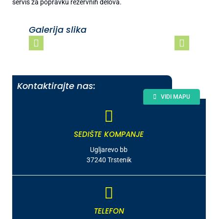
servis za popravku rezervnih delova.
Galerija slika
Kontaktirajte nas:
VIDI MAPU
SEDIŠTE KOMPANJE
Ugljarevo bb
37240 Trstenik
TELEFON