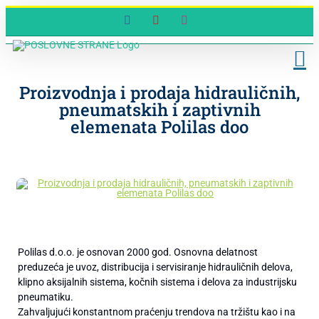
Skip
Facebook
YouTube
Instagram
to
content
Proizvodnja i prodaja hidrauličnih,
pneumatskih i zaptivnih
elemenata Polilas doo
Polilas d.o.o. je osnovan 2000 god. Osnovna delatnost
preduzeća je uvoz, distribucija i servisiranje hidrauličnih delova,
klipno aksijalnih sistema, kočnih sistema i delova za industrijsku
pneumatiku.
Zahvaljujući konstantnom praćenju trendova na tržištu kao i na