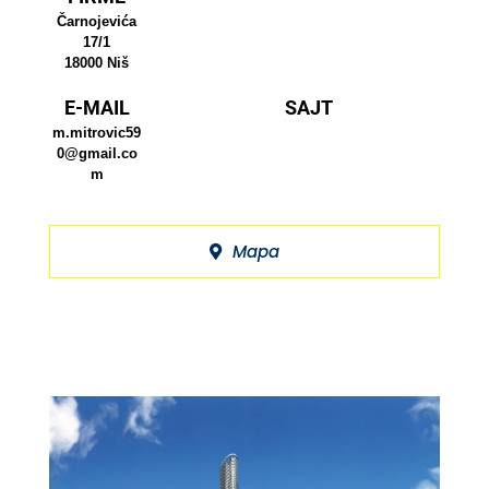
Čarnojevića
17/1
18000 Niš
E-MAIL
SAJT
m.mitrovic59
0@gmail.co
m
Mapa