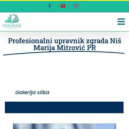
Skip
Facebook
YouTube
Instagram
to
content
Profesionalni upravnik zgrada Niš
Marija Mitrović PR
Galerija slika