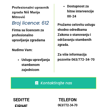
Dostupnost za
Profesionalni upravnik
hitne intervencije
zgrada Niš Marija
00-24
Mitrović
Broj licence: 612
Pružamo celovitu uslugu
shodno odredbama
Firma sa licencom za
Zakona o stanovanju i
profesionalno
održavanju stambenih
upravljanje zgradama
zgrada.
Nudimo Vam:
Za više informacija
pozovite 063/772-34-70
Uslugu upravljanja
stambenom
zajednicom
Kontaktirajte nas
SEDI?TE
TELEFON
063/772-34-70
FIRME