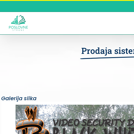
Skip
to
content
Prodaja sist
Galerija slika