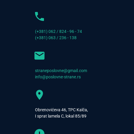
(+381) 062 / 824 - 96 - 74
(+381) 063 / 236 - 138
straneposlovne@gmail.com
info@poslovne-strane.rs
Obrenovićeva 46, TPC Kalča,
I sprat lamela C, lokal 85/89