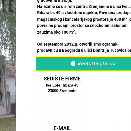
gradovima u Srbiji.
Nalazimo se u širem centru Zrenjanina u ulici Ive 
Ribara br. 49 u vlastitom objektu. Površina prodajn
2
magacinskog i kancelarijskog prostora je 400 m
, 
površine prodajni prostor sa izložbenim salonom
2
zauzima oko 100 m
.
Od septembra 2012.g. otvorili smo ogranak-
prodavnicu u Beogradu u ulici Dimitrija Tucovica br
Kontaktirajte nas
SEDIŠTE FIRME
Ive Lole Ribara 49
23000 Zrenjanin
E-MAIL