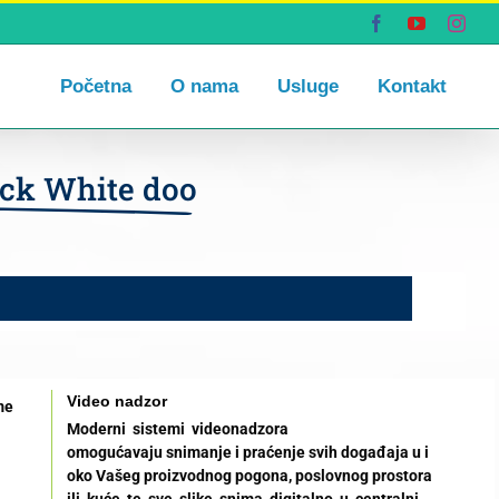
Facebook
YouTube
Inst
Početna
O nama
Usluge
Kontakt
ack White doo
Video nadzor
me
Moderni sistemi videonadzora
omogućavaju snimanje i praćenje svih događaja u i
oko Vašeg proizvodnog pogona, poslovnog prostora