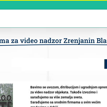
ema za video nadzor Zrenjanin Bl
Bavimo se uvozom, ditribucijom i ugradnjom opre
za video nadzor objekata. Takođe izvozimo i
sarađujemo sa više zemalja sveta.
Sarađujemo sa srodnim firmama u svim većim