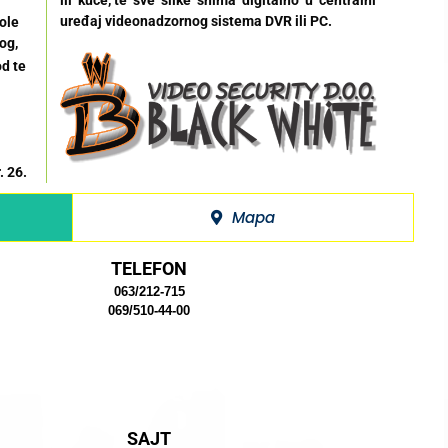
ili kuće, te sve slike snima digitalno u centralni
uređaj videonadzornog sistema DVR ili PC.
Lole
og,
od te
. 26.
Mapa
TELEFON
063/212-715
069/510-44-00
SAJT