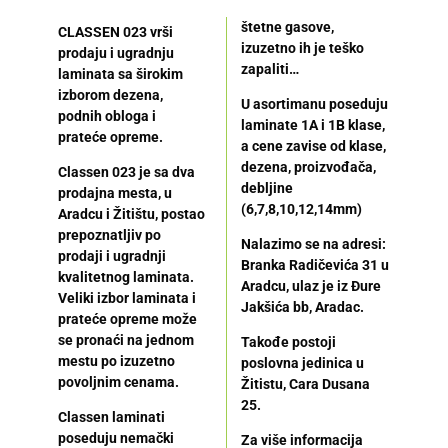
štetne gasove,
CLASSEN 023 vrši
izuzetno ih je teško
prodaju i ugradnju
zapaliti…
laminata sa širokim
izborom dezena,
U asortimanu poseduju
podnih obloga i
laminate 1A i 1B klase,
prateće opreme.
a cene zavise od klase,
dezena, proizvođača,
Classen 023 je sa dva
debljine
prodajna mesta, u
(6,7,8,10,12,14mm)
Aradcu i Žitištu, postao
prepoznatljiv po
Nalazimo se na adresi:
prodaji i ugradnji
Branka Radičevića 31 u
kvalitetnog laminata.
Aradcu, ulaz je iz Đure
Veliki izbor laminata i
Jakšića bb, Aradac.
prateće opreme može
se pronaći na jednom
Takođe postoji
mestu po izuzetno
poslovna jedinica u
povoljnim cenama.
Žitistu, Cara Dusana
25.
Classen laminati
poseduju nemački
Za više informacija