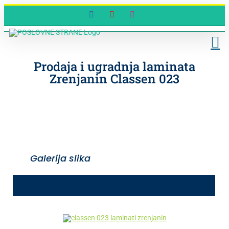
Skip
Facebook
YouTube
Instagram
to
content
Prodaja i ugradnja laminata
Zrenjanin Classen 023
Galerija slika