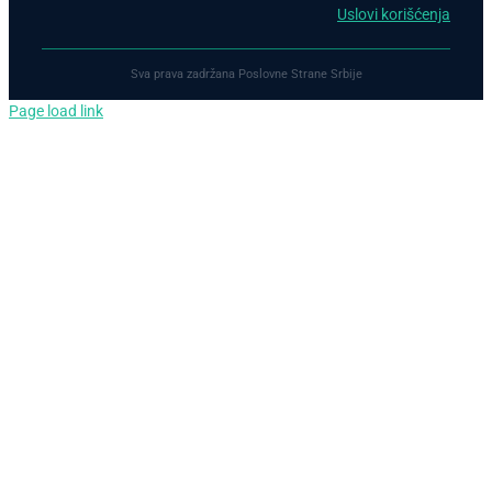
Uslovi korišćenja
Sva prava zadržana Poslovne Strane Srbije
Page load link