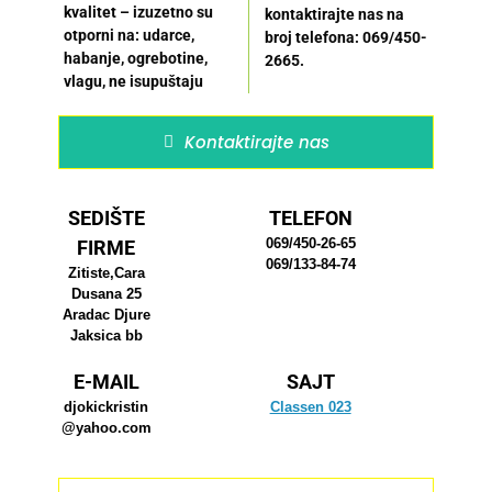
kvalitet – izuzetno su
kontaktirajte nas na
otporni na: udarce,
broj telefona: 069/450-
habanje, ogrebotine,
2665.
vlagu, ne isupuštaju
Kontaktirajte nas
SEDIŠTE
TELEFON
069/450-26-65
FIRME
069/133-84-74
Zitiste,Cara
Dusana 25
Aradac Djure
Jaksica bb
E-MAIL
SAJT
djokickristin
Classen 023
@yahoo.com