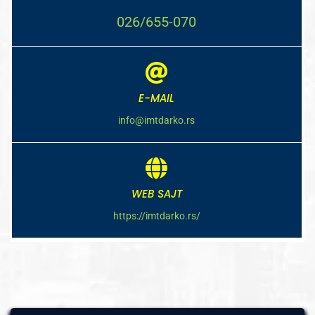
026/655-070
E-MAIL
info@imtdarko.rs
WEB SAJT
https://imtdarko.rs/