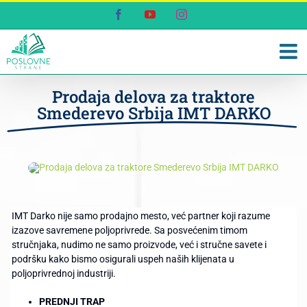
Skip
Facebook
YouTube
Instagram
to
content
Prodaja delova za traktore
Smederevo Srbija IMT DARKO
IMT Darko nije samo prodajno mesto, već partner koji razume
izazove savremene poljoprivrede. Sa posvećenim timom
stručnjaka, nudimo ne samo proizvode, već i stručne savete i
podršku kako bismo osigurali uspeh naših klijenata u
poljoprivrednoj industriji.
PREDNJI TRAP