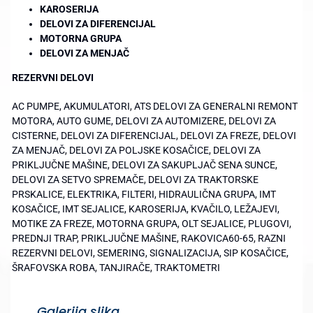
KAROSERIJA
DELOVI ZA DIFERENCIJAL
MOTORNA GRUPA
DELOVI ZA MENJAČ
REZERVNI DELOVI
AC PUMPE, AKUMULATORI, ATS DELOVI ZA GENERALNI REMONT
MOTORA, AUTO GUME, DELOVI ZA AUTOMIZERE, DELOVI ZA
CISTERNE, DELOVI ZA DIFERENCIJAL, DELOVI ZA FREZE, DELOVI
ZA MENJAČ, DELOVI ZA POLJSKE KOSAČICE, DELOVI ZA
PRIKLJUČNE MAŠINE, DELOVI ZA SAKUPLJAČ SENA SUNCE,
DELOVI ZA SETVO SPREMAČE, DELOVI ZA TRAKTORSKE
PRSKALICE, ELEKTRIKA, FILTERI, HIDRAULIČNA GRUPA, IMT
KOSAČICE, IMT SEJALICE, KAROSERIJA, KVAČILO, LEŽAJEVI,
MOTIKE ZA FREZE, MOTORNA GRUPA, OLT SEJALICE, PLUGOVI,
PREDNJI TRAP, PRIKLJUČNE MAŠINE, RAKOVICA60-65, RAZNI
REZERVNI DELOVI, SEMERING, SIGNALIZACIJA, SIP KOSAČICE,
ŠRAFOVSKA ROBA, TANJIRAČE, TRAKTOMETRI
Galerija slika