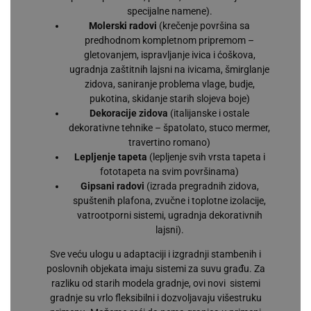
specijalne namene).
Molerski radovi
(krečenje površina sa
predhodnom kompletnom pripremom –
gletovanjem, ispravljanje ivica i ćoškova,
ugradnja zaštitnih lajsni na ivicama, šmirglanje
zidova, saniranje problema vlage, budje,
pukotina, skidanje starih slojeva boje)
Dekoracije zidova
(italijanske i ostale
dekorativne tehnike – špatolato, stuco mermer,
travertino romano)
Lepljenje tapeta
(lepljenje svih vrsta tapeta i
fototapeta na svim površinama)
Gipsani radovi
(izrada pregradnih zidova,
spuštenih plafona, zvučne i toplotne izolacije,
vatrootporni sistemi, ugradnja dekorativnih
lajsni).
Sve veću ulogu u adaptaciji i izgradnji stambenih i
poslovnih objekata imaju sistemi za suvu građu. Za
razliku od starih modela gradnje, ovi novi sistemi
gradnje su vrlo fleksibilni i dozvoljavaju višestruku