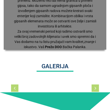
primenu. Možemo reći da nema granica u primeni
gipsa, tako da samom ugradnjom gipsanih ploča i
izvođenjem gipsanih radova možete kreirati svaki
enterijer koji zamislite. Kombinacijom oblika i vrsta
gipsanih elemenata može se ostvariti sve želje i zamisli
investitora ili arhitekte.
Za ovaj vremenski period koji radimo ostvarili smo
veliki broj zadovolnjih klijenata i uvek smo spremni da i
Vas dodamo na tu listu pružajući vam kvalitet,znanje i
iskustvo. Vaš
Prežo DOO
Bačka Palanka.
GALERIJA