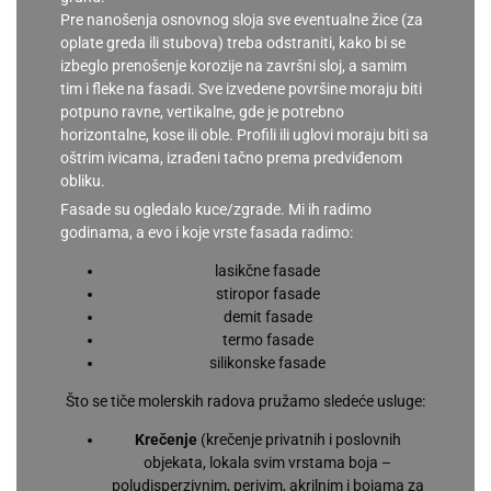
Pre nanošenja osnovnog sloja sve eventualne žice (za
oplate greda ili stubova) treba odstraniti, kako bi se
izbeglo prenošenje korozije na završni sloj, a samim
tim i fleke na fasadi. Sve izvedene površine moraju biti
potpuno ravne, vertikalne, gde je potrebno
horizontalne, kose ili oble. Profili ili uglovi moraju biti sa
oštrim ivicama, izrađeni tačno prema predviđenom
obliku.
Fasade su ogledalo kuce/zgrade. Mi ih radimo
godinama, a evo i koje vrste fasada radimo:
lasikčne fasade
stiropor fasade
demit fasade
termo fasade
silikonske fasade
Što se tiče molerskih radova pružamo sledeće usluge:
Krečenje
(krečenje privatnih i poslovnih
objekata, lokala svim vrstama boja –
poludisperzivnim, perivim, akrilnim i bojama za