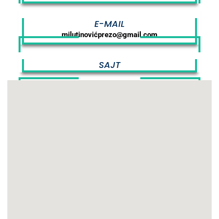
E-MAIL
milutinovićprezo@gmail.com
SAJT