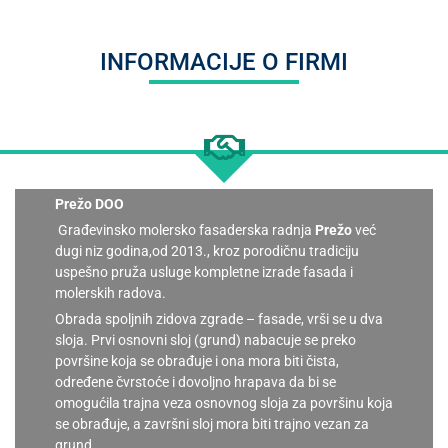
INFORMACIJE O FIRMI
Prežo DOO
Građevinsko molersko fasaderska radnja
Prežo
već
dugi niz godina,od 2013., kroz porodičnu tradiciju
uspešno pruža usluge kompletne izrade fasada i
molerskih radova.
Obrada spoljnih zidova zgrade – fasade, vrši se u dva
sloja. Prvi osnovni sloj (grund) nabacuje se preko
površine koja se obrađuje i ona mora biti čista,
određene čvrstoće i dovoljno hrapava da bi se
omogućila trajna veza osnovnog sloja za površinu koja
se obrađuje, a završni sloj mora biti trajno vezan za
grund.