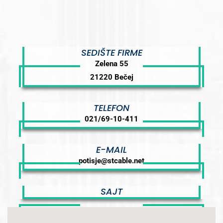
SEDIŠTE FIRME
Zelena 55
21220 Bečej
TELEFON
021/69-10-411
E-MAIL
potisje@stcable.net
SAJT