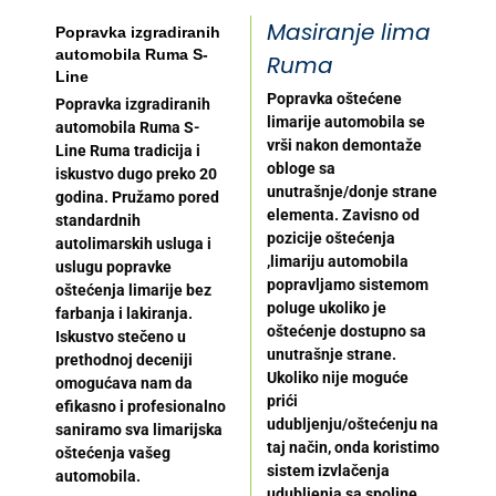
Masiranje lima
Popravka izgradiranih
automobila Ruma S-
Ruma
Line
Popravka oštećene
Popravka izgradiranih
limarije automobila se
automobila Ruma S-
vrši nakon demontaže
Line Ruma tradicija i
obloge sa
iskustvo dugo preko 20
unutrašnje/donje strane
godina. Pružamo pored
elementa. Zavisno od
standardnih
pozicije oštećenja
autolimarskih usluga i
,limariju automobila
uslugu popravke
popravljamo sistemom
oštećenja limarije bez
poluge ukoliko je
farbanja i lakiranja.
oštećenje dostupno sa
Iskustvo stečeno u
unutrašnje strane.
prethodnoj deceniji
Ukoliko nije moguće
omogućava nam da
prići
efikasno i profesionalno
udubljenju/oštećenju na
saniramo sva limarijska
taj način, onda koristimo
oštećenja vašeg
sistem izvlačenja
automobila.
udubljenja sa spoljne