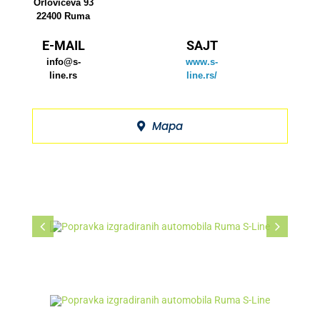
Orlovićeva 93
22400 Ruma
E-MAIL
SAJT
info@s-
www.s-
line.rs
line.rs/
Mapa