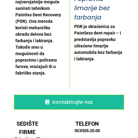
najverojatnije moguće
limarije bez
sanirati tehnikom
Paintles Dent Recovery
farbanja
(PDR). Ova metoda
PDR je skraćenica za
koristi mehaničku
Paintless dent repair – i
obradu delova bez
predstavlja popravku
farbanja i lakiranja.
oštećene limarije
Takođe smo u
automobila bez farbanja
mogućnosti da
i lakiranja.
popravimo i poliramo
farove, vraćajući ih u
fabričko stanje.
Kontaktirajte nas
SEDIŠTE
TELEFON
063/826-20-08
FIRME