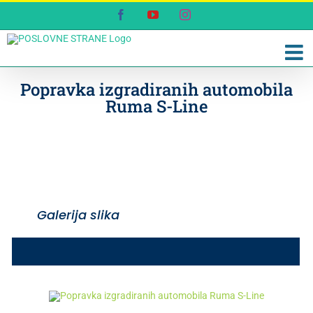
Skip
Facebook
YouTube
Instagram
to
content
Popravka izgradiranih automobila
Ruma S-Line
Galerija slika