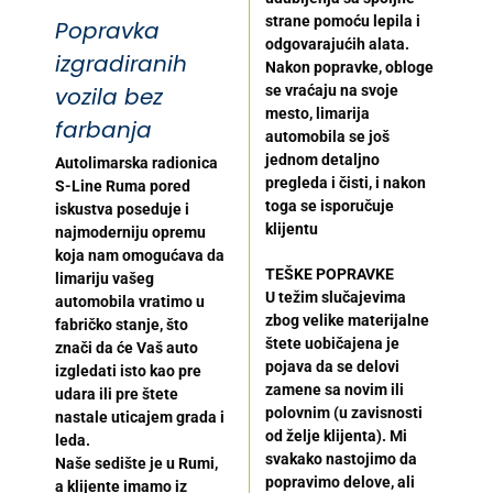
strane pomoću lepila i
Popravka
odgovarajućih alata.
izgradiranih
Nakon popravke, obloge
vozila bez
se vraćaju na svoje
mesto, limarija
farbanja
automobila se još
jednom detaljno
Autolimarska radionica
pregleda i čisti, i nakon
S-Line Ruma pored
toga se isporučuje
iskustva poseduje i
klijentu
najmoderniju opremu
koja nam omogućava da
TEŠKE POPRAVKE
limariju vašeg
U težim slučajevima
automobila vratimo u
zbog velike materijalne
fabričko stanje, što
štete uobičajena je
znači da će Vaš auto
pojava da se delovi
izgledati isto kao pre
zamene sa novim ili
udara ili pre štete
polovnim (u zavisnosti
nastale uticajem grada i
od želje klijenta). Mi
leda.
svakako nastojimo da
Naše sedište je u Rumi,
popravimo delove, ali
a klijente imamo iz