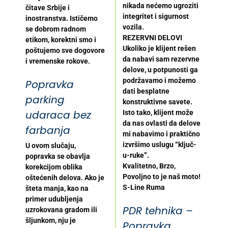
nikada nećemo ugroziti
čitave Srbije i
integritet i sigurnost
inostranstva. Ističemo
vozila.
se dobrom radnom
REZERVNI DELOVI
etikom, korektni smo i
Ukoliko je klijent rešen
poštujemo sve dogovore
da nabavi sam rezervne
i vremenske rokove.
delove, u potpunosti ga
podržavamo i možemo
Popravka
dati besplatne
parking
konstruktivne savete.
udaraca bez
Isto tako, klijent može
da nas ovlasti da delove
farbanja
mi nabavimo i praktično
izvršimo uslugu “ključ-
U ovom slučaju,
u-ruke”.
popravka se obavlja
Kvalitetno, Brzo,
korekcijom oblika
Povoljno to je naš moto!
oštećenih delova. Ako je
S-Line Ruma
šteta manja, kao na
primer udubljenja
PDR tehnika –
uzrokovana gradom ili
šljunkom, nju je
Popravka