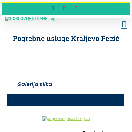
Skip
Facebook
YouTube
Instagram
to
content
Pogrebne usluge Kraljevo Pecić
Galerija slika