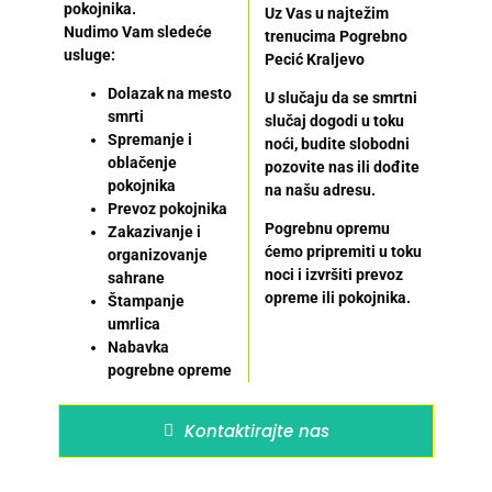
pokojnika.
Uz Vas u najtežim
Nudimo Vam sledeće
trenucima Pogrebno
usluge:
Pecić Kraljevo
Dolazak na mesto
U slučaju da se smrtni
smrti
slučaj dogodi u toku
Spremanje i
noći, budite slobodni
oblačenje
pozovite nas ili dođite
pokojnika
na našu adresu.
Prevoz pokojnika
Pogrebnu opremu
Zakazivanje i
ćemo pripremiti u toku
organizovanje
noci i izvršiti prevoz
sahrane
opreme ili pokojnika.
Štampanje
umrlica
Nabavka
pogrebne opreme
Kontaktirajte nas