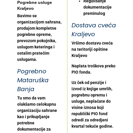
Regulisanje
Pogrebne usluge
dokumentacije
Kraljevo
preminulog
Bavimo se
organizacijom sahrana,
Dostava cveća
prodajom kompletne
Kraljevo
pogrebne opreme,
prevozom pokojnika,
Vršimo dostavu cveća
uslugom keteringa i
na teritoriji opštine
ostalim pratećim
Kraljevo
uslugama.
Naplata troškova preko
Pogrebno
PIO fonda.
Mataruška
Uz ček od penzije i
Banja
izvod iz knjige umrlih,
pogrebnu opremu i
Tu smo da vam
usluge, neplaćate do
olakšamo celokupnu
visine iznosa koji
organizaciju sahrane
republički PIO fond
kao i prikupljanje
odredi za odredjeni
potrebne
kvartal tekuće godine.
dokumentacije za