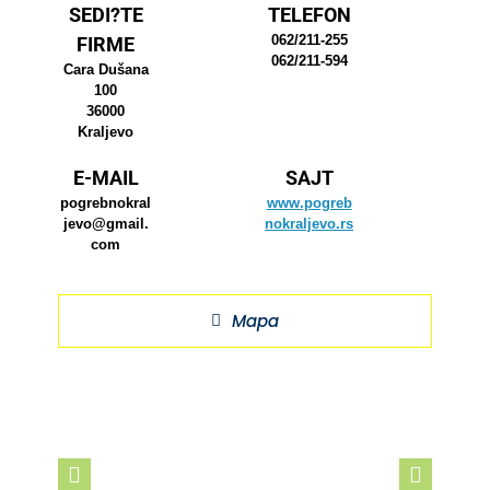
SEDI?TE
TELEFON
062/211-255
FIRME
062/211-594
Cara Dušana
100
36000
Kraljevo
E-MAIL
SAJT
pogrebnokral
www.pogreb
jevo@gmail.
nokraljevo.rs
com
Mapa