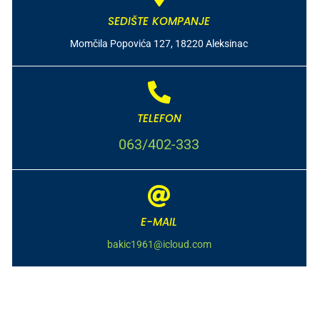
SEDIŠTE KOMPANJE
Momčila Popovića 127, 18220 Aleksinac
TELEFON
063/402-333
E-MAIL
bakic1961@icloud.com