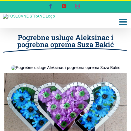
Skip
Facebook
YouTube
Instagram
to
content
Pogrebne usluge Aleksinac i
pogrebna oprema Suza Bakić