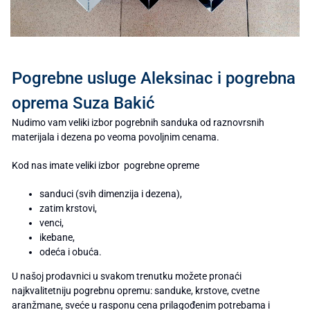
Pogrebne usluge Aleksinac i pogrebna
oprema Suza Bakić
Nudimo vam veliki izbor pogrebnih sanduka od raznovrsnih
materijala i dezena po veoma povoljnim cenama.
Kod nas imate veliki izbor pogrebne opreme
sanduci (svih dimenzija i dezena),
zatim krstovi,
venci,
ikebane,
odeća i obuća.
U našoj prodavnici u svakom trenutku možete pronaći
najkvalitetniju pogrebnu opremu: sanduke, krstove, cvetne
aranžmane, sveće u rasponu cena prilagođenim potrebama i