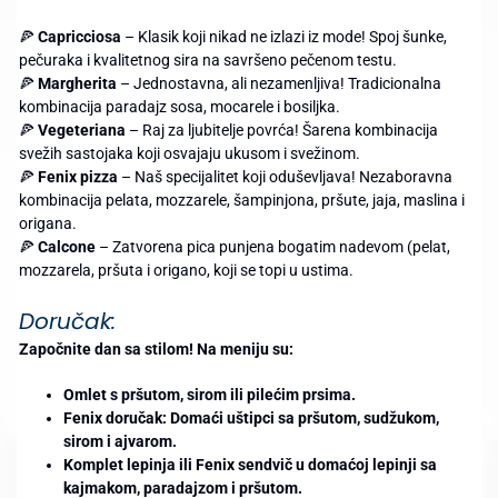
🍕
Capricciosa
– Klasik koji nikad ne izlazi iz mode! Spoj šunke,
pečuraka i kvalitetnog sira na savršeno pečenom testu.
🍕
Margherita
– Jednostavna, ali nezamenljiva! Tradicionalna
kombinacija paradajz sosa, mocarele i bosiljka.
🍕
Vegeteriana
– Raj za ljubitelje povrća! Šarena kombinacija
svežih sastojaka koji osvajaju ukusom i svežinom.
🍕
Fenix pizza
– Naš specijalitet koji oduševljava! Nezaboravna
kombinacija pelata, mozzarele, šampinjona, pršute, jaja, maslina i
origana.
🍕
Calcone
– Zatvorena pica punjena bogatim nadevom (pelat,
mozzarela, pršuta i origano, koji se topi u ustima.
Doručak:
Započnite dan sa stilom! Na meniju su:
Omlet s pršutom, sirom ili pilećim prsima.
Fenix doručak: Domaći uštipci sa pršutom, sudžukom,
sirom i ajvarom.
Komplet lepinja ili Fenix sendvič u domaćoj lepinji sa
kajmakom, paradajzom i pršutom.