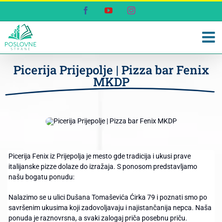
Skip
Facebook
YouTube
Instagram
to
content
Picerija Prijepolje | Pizza bar Fenix
MKDP
Picerija Fenix iz Prijepolja je mesto gde tradicija i ukusi prave
italijanske pizze dolaze do izražaja. S ponosom predstavljamo
našu bogatu ponudu:
Nalazimo se u ulici Dušana Tomaševića Ćirka 79 i poznati smo po
savršenim ukusima koji zadovoljavaju i najistančanija nepca. Naša
ponuda je raznovrsna, a svaki zalogaj priča posebnu priču.