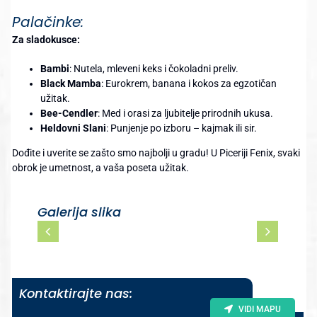
Palačinke:
Za sladokusce:
Bambi
: Nutela, mleveni keks i čokoladni preliv.
Black Mamba
: Eurokrem, banana i kokos za egzotičan
užitak.
Bee-Cendler
: Med i orasi za ljubitelje prirodnih ukusa.
Heldovni Slani
: Punjenje po izboru – kajmak ili sir.
Dođite i uverite se zašto smo najbolji u gradu! U Piceriji Fenix, svaki
obrok je umetnost, a vaša poseta užitak.
Galerija slika
Kontaktirajte nas:
VIDI MAPU