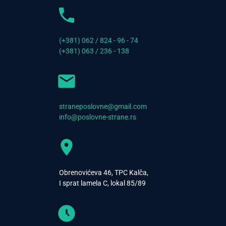
(+381) 062 / 824 - 96 - 74
(+381) 063 / 236 - 138
straneposlovne@gmail.com
info@poslovne-strane.rs
Obrenovićeva 46, TPC Kalča,
I sprat lamela C, lokal 85/89