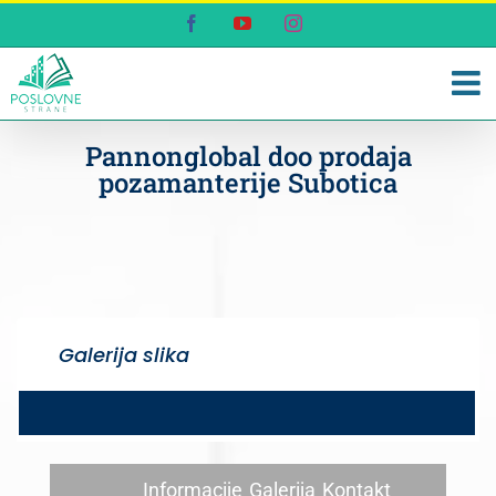
Skip
Facebook
YouTube
Instagram
to
content
Pannonglobal doo prodaja
pozamanterije Subotica
Galerija slika
Informacije
Galerija
Kontakt