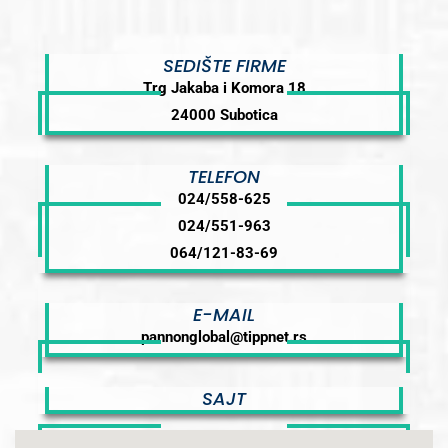
SEDIŠTE FIRME
Trg Jakaba i Komora 18
24000 Subotica
TELEFON
024/558-625
024/551-963
064/121-83-69
E-MAIL
pannonglobal@tippnet.rs
SAJT