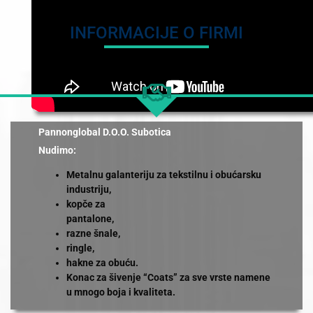
INFORMACIJE O FIRMI
Pannonglobal D.O.O. Subotica
Nudimo:
Metalnu galanteriju za tekstilnu i obućarsku
industriju,
kopče za
pantalone,
razne šnale,
ringle,
hakne za obuću.
Konac za
šivenje “Coats” za sve vrste namene
u mnogo boja i kvaliteta.