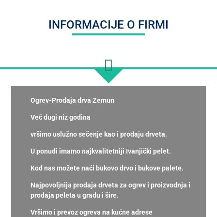
INFORMACIJE O FIRMI
Ogrev-Prodaja drva Zemun
Već dugi niz godina
vršimo uslužno sečenje kao i prodaju drveta.
U ponudi imamo najkvalitetniji Ivanjički pelet.
Kod nas možete naći bukovo drvo i bukove palete.
Najpovoljnija prodaja drveta za ogrev i proizvodnja i
prodaja peleta u gradu i šire.
Vršimo i prevoz ogreva na kućne adrese