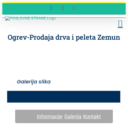
Skip
Facebook
YouTube
Instagram
to
content
Ogrev-Prodaja drva i peleta Zemun
Galerija slika
Informacije
Galerija
Kontakt