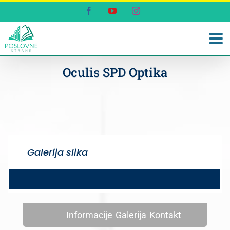
Skip
Facebook
YouTube
Instagram
to
content
Oculis SPD Optika
Galerija slika
Informacije
Galerija
Kontakt