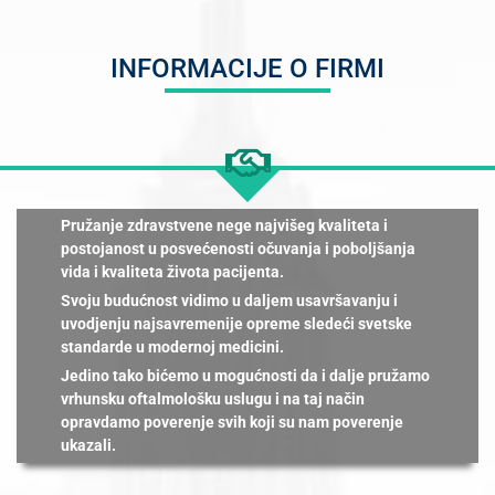
INFORMACIJE O FIRMI
Pružanje zdravstvene nege najvišeg kvaliteta i
postojanost u posvećenosti očuvanja i poboljšanja
vida i kvaliteta života pacijenta.
Svoju budućnost vidimo u daljem usavršavanju i
uvodjenju najsavremenije opreme sledeći svetske
standarde u modernoj medicini.
Jedino tako bićemo u mogućnosti da i dalje pružamo
vrhunsku oftalmološku uslugu i na taj način
opravdamo poverenje svih koji su nam poverenje
ukazali.