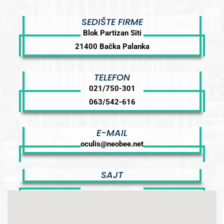
SEDIŠTE FIRME
Blok Partizan Siti
21400 Bačka Palanka
TELEFON
021/750-301
063/542-616
E-MAIL
oculis@neobee.net
SAJT